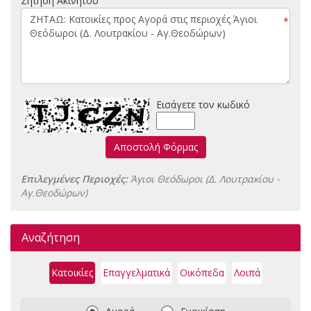
Ζήτηση Ακινήτου
*
Εισάγετε τον κωδικό
Αποστολή Φόρμας
Επιλεγμένες Περιοχές:
Άγιοι Θεόδωροι (Δ. Λουτρακίου -
Αγ.Θεοδώρων)
Αναζήτηση
Κατοικίες
Επαγγελματικά
Οικόπεδα
Λοιπά