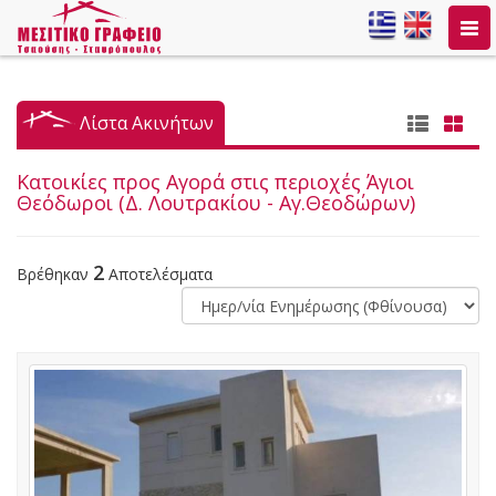
Togg
navi
Λίστα Ακινήτων
Κατοικίες προς Αγορά στις περιοχές Άγιοι
Θεόδωροι (Δ. Λουτρακίου - Αγ.Θεοδώρων)
2
Βρέθηκαν
Αποτελέσματα