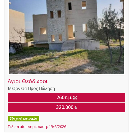
Άγιοι Θεόδωροι
Μεζονέτα
Προς Πώληση
260τ.μ.
320.000
Εξοχική κατοικία
Τελευταία ενημέρωση: 19/6/2026