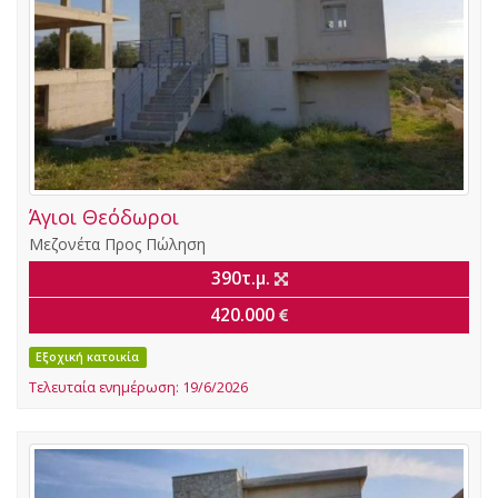
Άγιοι Θεόδωροι
Μεζονέτα
Προς Πώληση
390τ.μ.
420.000
Εξοχική κατοικία
Τελευταία ενημέρωση: 19/6/2026