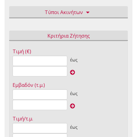
Τύποι Ακινήτων
Κριτήρια Ζήτησης
Τιμή (€)
έως
Εμβαδόν (τ.μ.)
έως
Τιμή/τ.μ.
έως