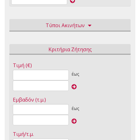
Τύποι Ακινήτων
Κριτήρια Ζήτησης
Τιμή (€)
έως
Εμβαδόν (τ.μ.)
έως
Τιμή/τ.μ.