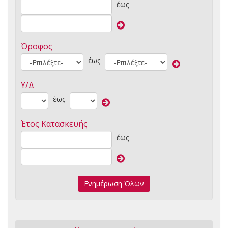
έως
Όροφος
έως
Υ/Δ
έως
Έτος Κατασκευής
έως
Ενημέρωση Όλων