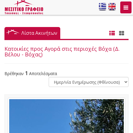
Togg
navi
Λίστα Ακινήτων
Κατοικίες προς Αγορά στις περιοχές Βόχα (Δ.
Βέλου - Βόχας)
1
Βρέθηκαν
Αποτελέσματα