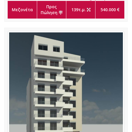
Προς
Μεζονέτα
139τ.μ.
540.000
Πώληση