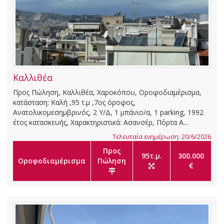
Καλλιθέα
Προς Πώληση, Καλλιθέα, Χαροκόπου, Οροφοδιαμέρισμα,
κατάσταση: Καλή ,95 τ.μ ,7ος όροφος,
Ανατολικομεσημβρινός, 2 Υ/Δ, 1 μπάνιο/α, 1 parking, 1992
έτος κατασκευής, Χαρακτηριστικά: Ασανσέρ, Πόρτα Α...
Τελευταία ενημέρωση: 20/6/2026
Προς
95τ.μ.
300.000
Οροφοδιαμέρισμα
Πώληση