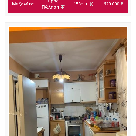
Προς
Μεζονέτα
153τ.μ.
620.000
Πώληση