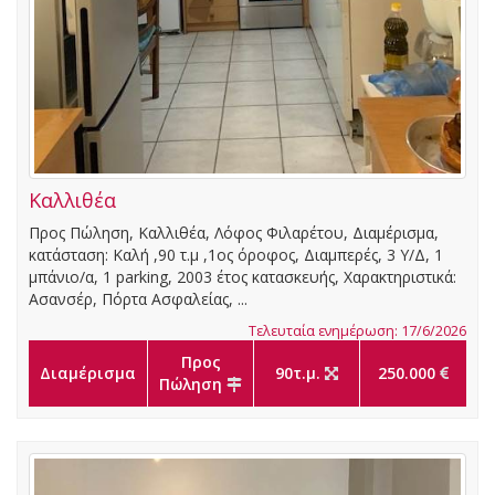
Καλλιθέα
Προς Πώληση, Καλλιθέα, Λόφος Φιλαρέτου, Διαμέρισμα,
κατάσταση: Καλή ,90 τ.μ ,1ος όροφος, Διαμπερές, 3 Υ/Δ, 1
μπάνιο/α, 1 parking, 2003 έτος κατασκευής, Χαρακτηριστικά:
Ασανσέρ, Πόρτα Ασφαλείας, ...
Τελευταία ενημέρωση: 17/6/2026
Προς
Διαμέρισμα
90τ.μ.
250.000
Πώληση