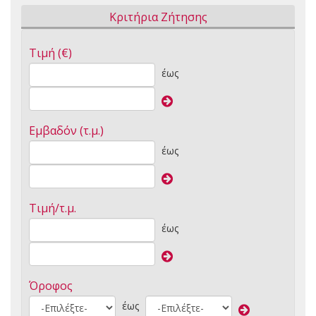
Κριτήρια Ζήτησης
Τιμή (€)
έως
Εμβαδόν (τ.μ.)
έως
Τιμή/τ.μ.
έως
Όροφος
έως