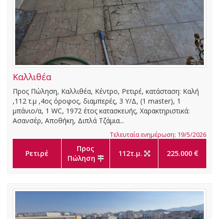
Καλλιθέα
Προς Πώληση, Καλλιθέα, Κέντρο, Ρετιρέ, κατάσταση: Καλή
,112 τ.μ ,4ος όροφος, διαμπερές, 3 Υ/Δ, (1 master), 1
μπάνιο/α, 1 WC, 1972 έτος κατασκευής, Χαρακτηριστικά:
Ασανσέρ, Αποθήκη, Διπλά Τζάμια...
Τελευταία ενημέρωση: 19/5/2026
Προς
Ρετιρέ
112τ.μ.
225.000
Πώληση