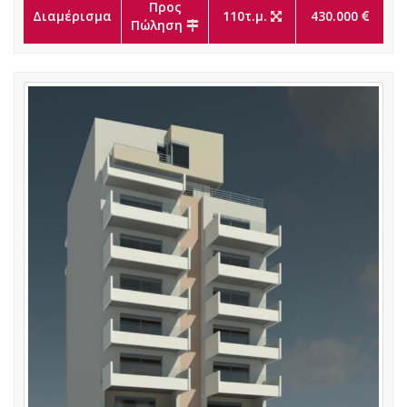
Προς
Διαμέρισμα
110τ.μ.
430.000
Πώληση