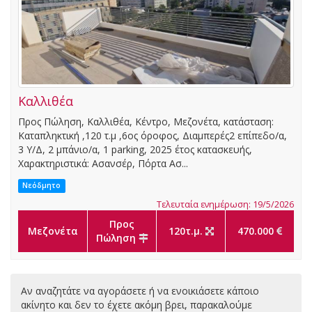
Καλλιθέα
Προς Πώληση, Καλλιθέα, Κέντρο, Μεζονέτα, κατάσταση:
Καταπληκτική ,120 τ.μ ,6ος όροφος, Διαμπερές2 επίπεδο/α,
3 Υ/Δ, 2 μπάνιο/α, 1 parking, 2025 έτος κατασκευής,
Χαρακτηριστικά: Ασανσέρ, Πόρτα Ασ...
Νεόδμητο
Τελευταία ενημέρωση: 19/5/2026
Προς
Μεζονέτα
120τ.μ.
470.000
Πώληση
Αν αναζητάτε να αγοράσετε ή να ενοικιάσετε κάποιο
ακίνητο και δεν το έχετε ακόμη βρει, παρακαλούμε