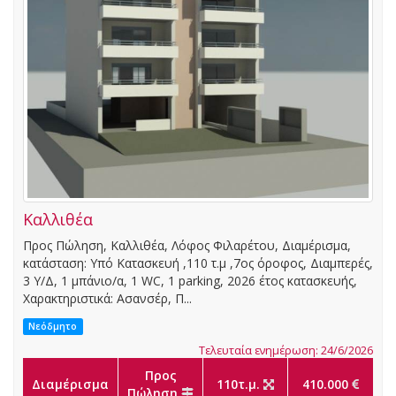
Καλλιθέα
Προς Πώληση, Καλλιθέα, Λόφος Φιλαρέτου, Διαμέρισμα,
κατάσταση: Υπό Κατασκευή ,110 τ.μ ,7ος όροφος, Διαμπερές,
3 Υ/Δ, 1 μπάνιο/α, 1 WC, 1 parking, 2026 έτος κατασκευής,
Χαρακτηριστικά: Ασανσέρ, Π...
Νεόδμητο
Τελευταία ενημέρωση: 24/6/2026
Προς
Διαμέρισμα
110τ.μ.
410.000
Πώληση