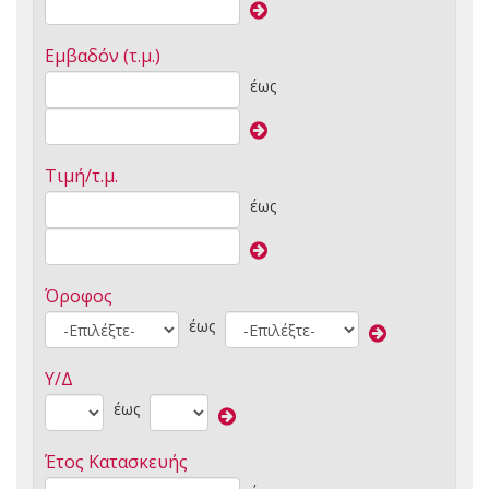
Εμβαδόν (τ.μ.)
έως
Τιμή/τ.μ.
έως
Όροφος
έως
Υ/Δ
έως
Έτος Κατασκευής