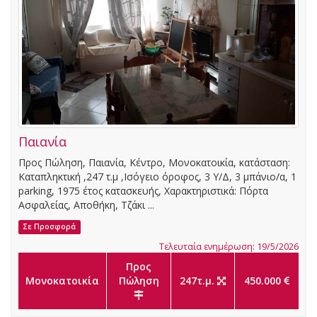
Παιανία
Προς Πώληση, Παιανία, Κέντρο, Μονοκατοικία, κατάσταση:
Καταπληκτική ,247 τ.μ ,Ισόγειο όροφος, 3 Υ/Δ, 3 μπάνιο/α, 1
parking, 1975 έτος κατασκευής, Χαρακτηριστικά: Πόρτα
Ασφαλείας, Αποθήκη, Τζάκι ...
Σε Προσφορά
Τελευταία ενημέρωση: 19/5/2026
Προς
Μονοκατοικία
Πώληση
247τ.μ.
450.000