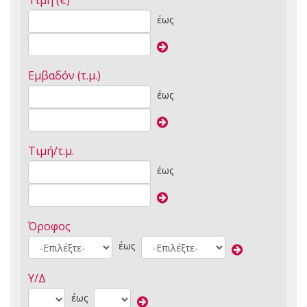
Τιμή (€)
έως
Εμβαδόν (τ.μ.)
έως
Τιμή/τ.μ.
έως
Όροφος
έως
Υ/Δ
έως