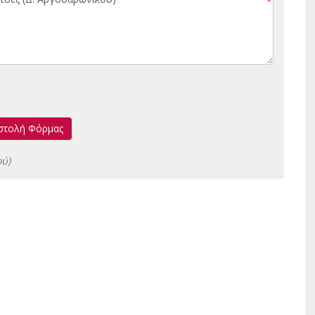
*
στολή Φόρμας
ού)