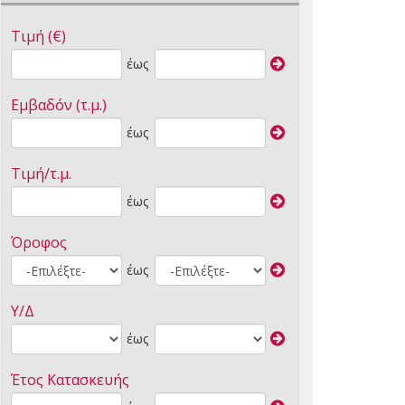
Τιμή (€)
έως
Εμβαδόν (τ.μ.)
έως
Τιμή/τ.μ.
έως
Όροφος
έως
Υ/Δ
έως
Έτος Κατασκευής