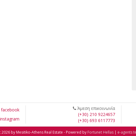
Άμεση επικοινωνία
facebook
(+30) 210 9224657
instagram
(+30) 693 6117773
 2026 by Mesitiko-Athens Real Estate - Powered by
Fortunet Hellas
|
e-agents t