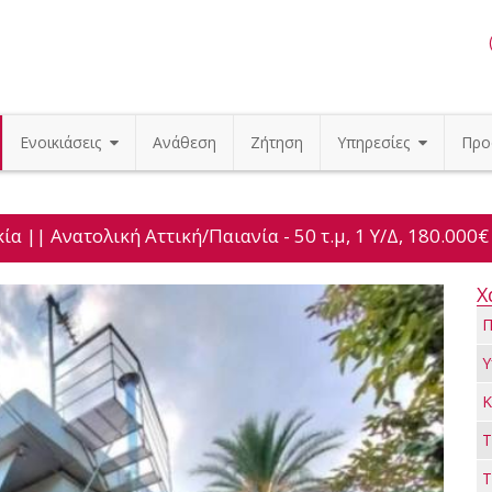
Ενοικιάσεις
Ανάθεση
Ζήτηση
Υπηρεσίες
Προ
 || Ανατολική Αττική/Παιανία - 50 τ.μ, 1 Υ/Δ, 180.000€
Χ
Π
Υ
Κ
Τ
Τ