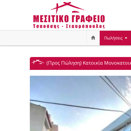
Πωλήσεις
(Προς Πώληση) Κατοικία Μονοκατοικία