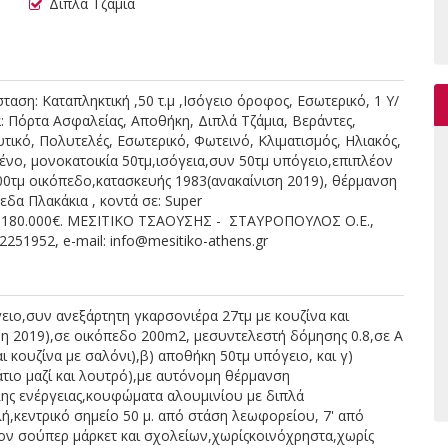
Διπλά Τζάμια
αση: Καταπληκτική ,50 τ.μ ,Ισόγειο όροφος, Εσωτερικό, 1 Υ/
ά: Πόρτα Ασφαλείας, Αποθήκη, Διπλά Τζάμια, Βεράντες,
τικό, Πολυτελές, Εσωτερικό, Φωτεινό, Κλιματισμός, Ηλιακός,
ένο, μονοκατοικία 50τμ,ισόγεια,συν 50τμ υπόγειο,επιπλέον
200τμ οικόπεδο,κατασκευής 1983(ανακαίνιση 2019), θέρμανση
δα Πλακάκια , κοντά σε: Super
ή: 180.000€. ΜΕΣΙΤΙΚΟ ΤΣΑΟΥΣΗΣ - ΣΤΑΥΡΟΠΟΥΛΟΣ Ο.Ε.,
2251952, e-mail: info@mesitiko-athens.gr
ειο,συν ανεξάρτητη γκαρσονιέρα 27τμ με κουζίνα και
 2019),σε οικόπεδο 200m2, μεσυντελεστή δόμησης 0.8,σε Α
και κουζίνα με σαλόνι),β) αποθήκη 50τμ υπόγειο, και γ)
τιο μαζί και λουτρό),με αυτόνομη θέρμανση
λης ενέργειας,κουφώματα αλουμινίου με διπλά
ή,κεντρικό σημείο 50 μ. από στάση λεωφορείου, 7' από
σίον σούπερ μάρκετ και σχολείων,χωρίςκοινόχρηστα,χωρίς