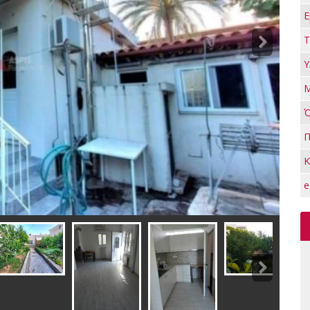
Ε
Τ
Υ
Μ
Π
Κ
e