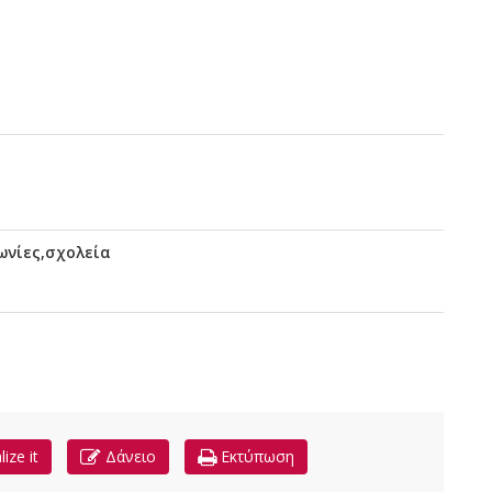
ωνίες,σχολεία
lize it
Δάνειο
Εκτύπωση