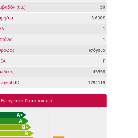
μβαδόν (τ.μ.)
50
ιμή/τ.μ.
3.600€
/Δ
1
πάνια
1
Όροφος
Ισόγειο
ΕΑ
Γ
ωδικός
45558
-agentsID
1794119
Ενεργειακό Πιστοποιητικό