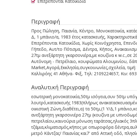
Επιτρέπονται Κατοικίδια
Περιγραφή
Προς Πώληση, Παιανία, Κέντρο, Μονοκατοικία, κατάστ
Δ, 1 μπάνιο/α, 1983 έτος κατασκευής, Χαρακτηριστικ
Επιτρέπονται Κατοικίδια, Χωρίς Κοινόχρηστα, Επενδυ
Γήπεδο, Αυτ/το Πότισμα, Δέντρα, Κήπος, Ανακαινισμ
27τμ ανεξάρτητη γκαρσονιέρα,με κουζίνα κ w.c.,σε 
Αυτόνομη - Πετρέλαιο, κουφώματα Αλουμινίου, δάπε
Market,Αγορά,Εκκλησία,συγκοινωνίες,σχολεία, τιμ
Καλλιρόης 41 Αθήνα- Φιξ, Τηλ: 2109224657, Κιν: 693
Αναλυτική Περιγραφή
εσωτερική μονοκατοικία,50τμ ισόγεια,συν 50τμ υπόγ
λουτρό,κατασκευής 1983(πλήρως ανακατασκευασμένη
οικιστική Ζώνη,διαθέτει,α) τα 50τμ,(1 Υ/Δ,1 μπάνιο,
ανεξάρτητη γκαρσονιέρα 27τμ (κουζίνα με υπνοδωμά
πετρελαίου,καινούρια μόνωση ταράτσας,ηλιακός 3π
τζάμια,κλιματισμός,κήπος με οπωροφόρα δέντρα,αυλ
μετρό Κάντζας/ Παιανίας και7' από Αττική οδό, πλη