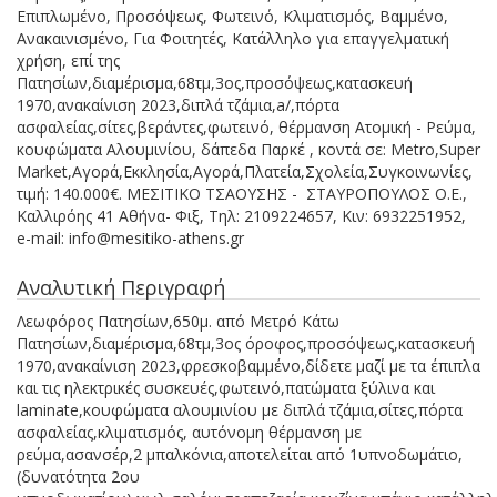
Επιπλωμένο, Προσόψεως, Φωτεινό, Κλιματισμός, Βαμμένο,
Ανακαινισμένο, Για Φοιτητές, Κατάλληλο για επαγγελματική
χρήση, επί της
Πατησίων,διαμέρισμα,68τμ,3ος,προσόψεως,κατασκευή
1970,ανακαίνιση 2023,διπλά τζάμια,a/,πόρτα
ασφαλείας,σίτες,βεράντες,φωτεινό, θέρμανση Ατομική - Ρεύμα,
κουφώματα Αλουμινίου, δάπεδα Παρκέ , κοντά σε: Metro,Super
Market,Αγορά,Εκκλησία,Αγορά,Πλατεία,Σχολεία,Συγκοινωνίες,
τιμή: 140.000€. ΜΕΣΙΤΙΚΟ ΤΣΑΟΥΣΗΣ - ΣΤΑΥΡΟΠΟΥΛΟΣ Ο.Ε.,
Καλλιρόης 41 Αθήνα- Φιξ, Τηλ: 2109224657, Κιν: 6932251952,
e-mail: info@mesitiko-athens.gr
Αναλυτική Περιγραφή
Λεωφόρος Πατησίων,650μ. από Μετρό Κάτω
Πατησίων,διαμέρισμα,68τμ,3ος όροφος,προσόψεως,κατασκευή
1970,ανακαίνιση 2023,φρεσκοβαμμένο,δίδετε μαζί με τα έπιπλα
και τις ηλεκτρικές συσκευές,φωτεινό,πατώματα ξύλινα και
laminate,κουφώματα αλουμινίου με διπλά τζάμια,σίτες,πόρτα
ασφαλείας,κλιματισμός, αυτόνομη θέρμανση με
ρεύμα,ασανσέρ,2 μπαλκόνια,αποτελείται από 1υπνοδωμάτιο,
(δυνατότητα 2ου