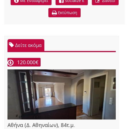
Με Ενδιαφέρει
Socialize it
Δάνειο
Εκτύπωση
Δείτε ακόμα
120.000€
Αθήνα (Δ. Αθηναίων), 84τ.μ.