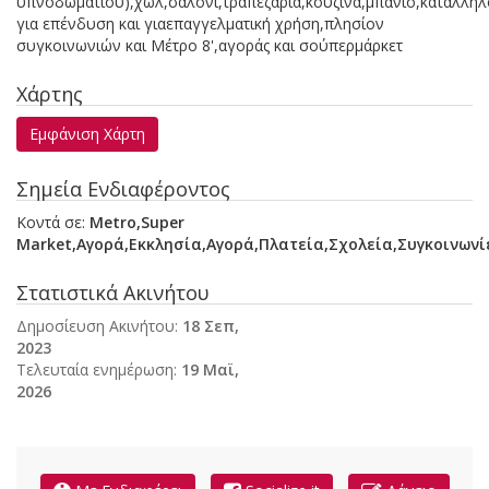
υπνοδωματίου),χωλ,σαλόνι,τραπεζαρία,κουζίνα,μπάνιο,κατάλληλ
για επένδυση και γιαεπαγγελματική χρήση,πλησίον
συγκοινωνιών και Μέτρο 8',αγοράς και σούπερμάρκετ
Χάρτης
Εμφάνιση Χάρτη
Σημεία Ενδιαφέροντος
Κοντά σε:
Metro,Super
Market,Αγορά,Εκκλησία,Αγορά,Πλατεία,Σχολεία,Συγκοινωνί
Στατιστικά Ακινήτου
Δημοσίευση Ακινήτου:
18 Σεπ,
2023
Τελευταία ενημέρωση:
19 Μαϊ,
2026