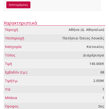
Λεπτομέρειες
Χαρακτηριστικά
Περιοχή
Αθήνα (Δ. Αθηναίων)
Υποπεριοχή
Πατήσια-Όσιος Λουκάς
Κατηγορία
Κατοικίες
Τύπος
Διαμέρισμα
Τιμή
140.000€
Εμβαδόν (τ.μ.)
68
Τιμή/τ.μ.
2.059€
Υ/Δ
1
Μπάνια
1
Όροφος
3ος