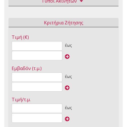
Τύποι Ακινήτων
Κριτήρια Ζήτησης
Τιμή (€)
έως
Εμβαδόν (τ.μ.)
έως
Τιμή/τ.μ.
έως