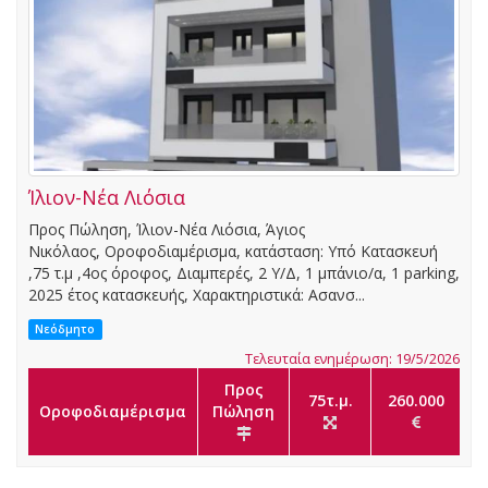
Ίλιον-Νέα Λιόσια
Προς Πώληση, Ίλιον-Νέα Λιόσια, Άγιος
Νικόλαος, Οροφοδιαμέρισμα, κατάσταση: Υπό Κατασκευή
,75 τ.μ ,4ος όροφος, Διαμπερές, 2 Υ/Δ, 1 μπάνιο/α, 1 parking,
2025 έτος κατασκευής, Χαρακτηριστικά: Ασανσ...
Νεόδμητο
Τελευταία ενημέρωση: 19/5/2026
Προς
75τ.μ.
260.000
Οροφοδιαμέρισμα
Πώληση